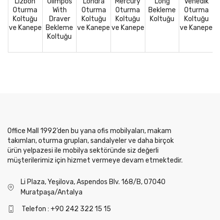
Lizbon
Olimpos
Londra
Mercury
Long
Venedik
Oturma
With
Oturma
Oturma
Bekleme
Oturma
Koltuğu
Draver
Koltuğu
Koltuğu
Koltuğu
Koltuğu
ve Kanepe
Bekleme
ve Kanepe
ve Kanepe
ve Kanepe
Koltuğu
Office Mall 1992’den bu yana ofis mobilyaları, makam
takımları, oturma grupları, sandalyeler ve daha birçok
ürün yelpazesi ile mobilya sektöründe siz değerli
müşterilerimiz için hizmet vermeye devam etmektedir.
Li Plaza, Yeşilova, Aspendos Blv. 168/B, 07040
Muratpaşa/Antalya
Telefon : +90 242 322 15 15